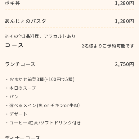
ポキ丼
1,280円
あんじぇのパスタ
1,280円
その他1品料理、アラカルトあり
※
コース
2名様よりご予約可能です
ランチコース
2,750円
おまかせ前菜3種(+100円で5種)
・
本日のスープ
・
パン
・
選べるメイン(魚 or チキンor牛肉）
・
デザート
・
コーヒー/紅茶/ソフトドリンク付き
・
ディナーコース